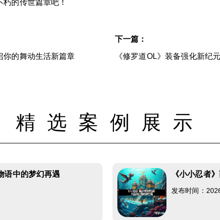
不朽的传世篇章吧！
下一篇：
启你的舞动生活新篇章
《修罗道OL》装备强化新纪
精选案例展示
物语中的梦幻再遇
《小小忍者》
发布时间：2026-0