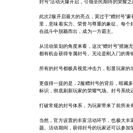
封号”活动火爆开启，引领全民期待的荣耀之
此次2服开启最大的亮点，莫过于“赠封号”
里，意味着实力、荣誉与尊重的象征。每个
在战斗中脱颖而出，成为一方霸主。
从活动策划的角度来看，这次“赠封号”措
都有机会获得专属封号。无论是刚入门的青铜
所有的封号都极具视觉冲击力，彰显玩家的
更值得一提的是，2服赠封号的背后，暗藏
标识，彻底刷新玩家的荣耀气场。封号系统还
打破常规的封号体系，为玩家带来了前所未
当然，官方设置的丰富活动环节，也极大丰
题。活动期间，获得封号的玩家还可以参加