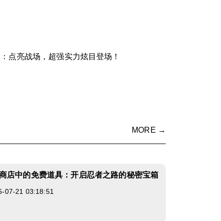
元：点亮战场，超强实力炫目登场！
MORE →
商店中的免费道具：开启忍者之路的秘密宝箱
7-21 03:18:51