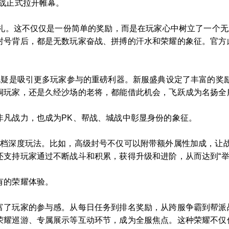
战正式拉开帷幕。
豪礼。这不仅仅是一份简单的奖励，而是在玩家心中树立了一个
封号背后，都是无数玩家奋战、拼搏的汗水和荣耀的象征。官方
施无疑是吸引更多玩家参与的重磅利器。新服盛典设定了丰富的奖
玩家，还是久经沙场的老将，都能借此机会，飞跃成为名扬全服的
非凡战力，也成为PK、帮战、城战中彰显身份的象征。
多档深度玩法。比如，高级封号不仅可以附带额外属性加成，让
支持玩家通过不断战斗和积累，获得升级和进阶，从而达到“举
有的荣耀体验。
富了玩家的参与感。从每日任务到排名奖励，从跨服争霸到帮派战
荣耀巡游、专属展示等互动环节，成为全服焦点。这种荣耀不仅