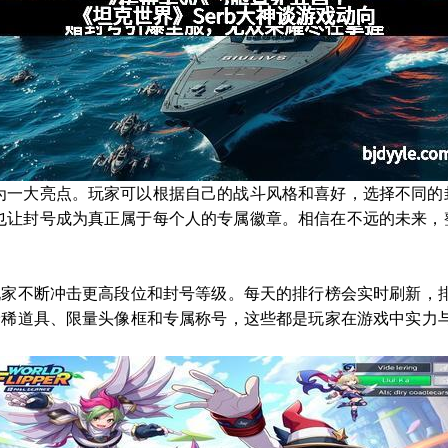
为一大亮点。玩家可以根据自己的战斗风格和喜好，选择不同的
也让封号成为真正属于每个人的专属徽章。相信在不远的未来，整
励玩家不断冲击更高段位和封号等级。每天的排行榜会实时刷新，
珍稀道具、限量头像框和专属称号，这些都是玩家在游戏中实力