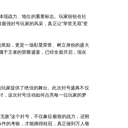
体现战力、地位的重要标志。玩家纷纷在社
最强封号玩家的风采，真正让“举世无双”变
的奖励，更是一场彰显荣誉、树立身份的盛大
属于王者的荣耀盛宴，已经全面开启，现在
的玩家提供了绝佳的舞台。此次封号盛典不仅
讨，这次封号活动如何点亮每一位玩家的梦
无敌”这个封号，不仅象征极致的战力，还附
条件的考验，才能摘得桂冠，真正做到万人敬