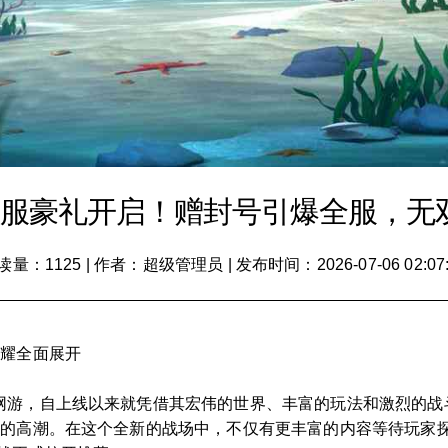
2服豪礼开启！赠封号引爆全服，无
读量：1125
|
作者：超级管理员
|
发布时间：2026-07-06 02:07
荣耀全面展开
网游，自上线以来就凭借其宏伟的世界、丰富的玩法和激烈的战
新的高潮。在这个全新的战场中，不仅有更丰富的内容等待玩家探